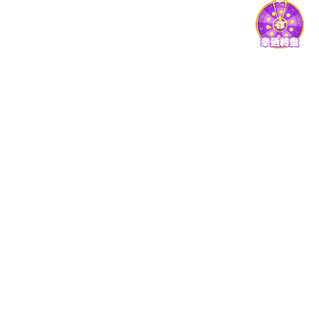
马上获取
了解更多
延伸阅读
佛得角瑞安门德斯迎战乌拉圭队禁区跑位