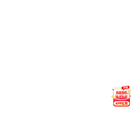
上海海港补时绝杀浙江夺超级杯
绿茵场上，较量往往在最不可思议的时刻见真章。当
倒计时牌上的数字...
2026-07-12