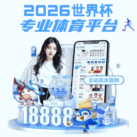
手机登录
首页
体育热点
荷兰队西蒙斯对阵瑞典节奏变化能否破局首发判断
热门讨论
荷兰队西蒙斯对阵瑞典节
奏变化能否破局首发判断
世界杯的赛场上，每一次战术调整都可能成为
决定生死的关键。荷兰队与瑞典队的这场对
决，不仅仅是小组赛的出线权之争，更像是一
场精密的棋局对弈。当橙衣军团的未来之星西