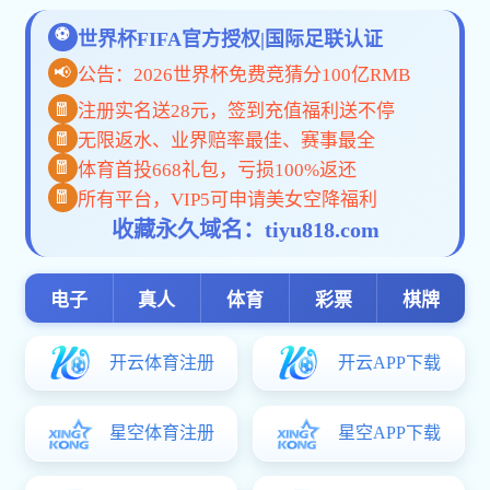
据、球队状态、核心球员以及战术博弈等多个
维度，为您深度解析这场世界杯E组赛事的进球
前瞻，带您拨开迷雾，直击绿茵场上的生存法
则。
科特迪瓦，这支昔日非洲足坛的霸主，在经历
过黄金一代的辉煌与沉寂后，如今正面临着一
场痛苦的换血与重建。阵中虽有在五大联赛效
力的球星坐镇，但整体的战术执行力与精神属
性，相比德罗巴、亚亚·图雷时代已有所下滑。
面对来自中北美及加勒比海地区的库拉索，科
特迪瓦在纸面实力和世界排名上占有绝对优
势。然而，足球的魅力从来不只是数据的堆
砌。科特迪瓦必须警惕库拉索在反击中的闪电