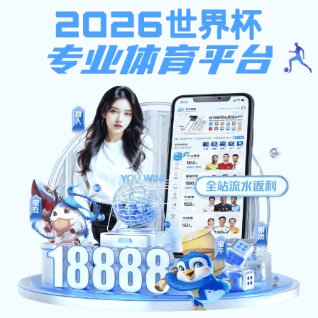
手机登录
首页
客场舟车
E组科特迪瓦库拉索赛前进球前瞻
热门讨论
E组科特迪瓦库拉索赛前
进球前瞻
在世界杯预选赛的烽火连天中，E组即将迎来一
场看似强弱分明、实则暗流涌动的对决——科
特迪瓦对阵库拉索。当“非洲大象”遇上这个来
自加勒比海的袖珍岛国，足球世界的剧本往往
偏爱那些出人意料的转折。本文将从赛前数