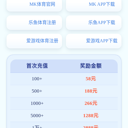
进球前瞻并不乐观，因为他们面对的是身体素
质极佳的非洲后卫。但考虑到世界杯预选赛这
种高强度的对抗，库拉索的球员往往能爆发出
超乎寻常的斗志。他们需要在定位球战术上做
足文章，这是他们最有可能叩开科特迪瓦球门
的方式。值得关注的是，库拉索的锋线球员速
度并不慢，如果科特迪瓦在防守中出现注意力
不集中的情况，库拉索完全有能力给对手制造
巨大麻烦。
在具体的战术博弈上，科特迪瓦大概率会采取
高位压迫与边中结合的进攻策略。他们的边后
卫插上助攻将是撕开库拉索密集防守的关键手
段。科特迪瓦的赛前进球前瞻中，核心前锋的